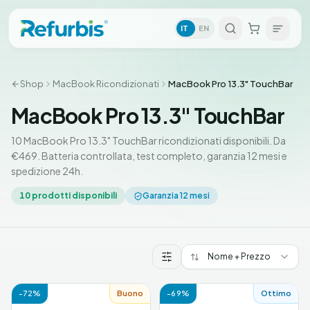
IT
EN
Shop
MacBook Ricondizionati
MacBook Pro 13.3" TouchBar
MacBook Pro 13.3" TouchBar
10 MacBook Pro 13.3" TouchBar ricondizionati disponibili. Da
€469. Batteria controllata, test completo, garanzia 12 mesi e
spedizione 24h.
10
prodotti disponibili
Garanzia 12 mesi
Nome + Prezzo
Prodotti MacBook Pro 13.3" TouchBar
-
72
%
Buono
-
69
%
Ottimo