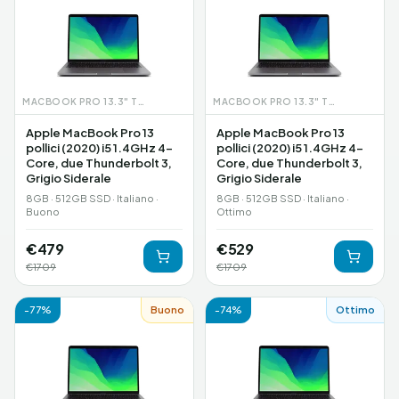
MACBOOK PRO 13.3" TOUCHBAR (2020)
MACBOOK PRO 13.3" TOUCHBAR (2020)
Apple MacBook Pro 13
Apple MacBook Pro 13
pollici (2020) i5 1.4GHz 4-
pollici (2020) i5 1.4GHz 4-
Core, due Thunderbolt 3,
Core, due Thunderbolt 3,
Grigio Siderale
Grigio Siderale
8GB · 512GB SSD · Italiano ·
8GB · 512GB SSD · Italiano ·
Buono
Ottimo
€
479
€
529
€
1709
€
1709
-
77
%
Buono
-
74
%
Ottimo