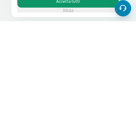
Accetta tutti
Rifiuta
Spedizione 24h
Garanzia 12 mesi
Eco-friendly
Testato al 100%
Tecnologia ricondizionata certificata. Risparmia fino al
70% su iPhone, MacBook, iPad e molto altro,
contribuendo a un futuro più sostenibile.
Vai allo shop
4.9