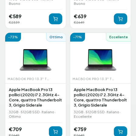
Buono
Buono
€
589
€
639
€
2339
€
2649
-
73
%
Ottimo
-
71
%
Eccellente
MACBOOK PRO 13.3" TOUCHBAR (2020)
MACBOOK PRO 13.3" TOUCHBAR (2020)
Apple MacBook Pro 13
Apple MacBook Pro 13
pollici (2020) i7 2.3GHz 4-
pollici (2020) i7 2.3GHz 4-
Core, quattro Thunderbolt
Core, quattro Thunderbolt
3, Grigio Siderale
3, Grigio Siderale
32GB · 512GB SSD · Italiano ·
32GB · 512GB SSD · Italiano ·
Ottimo
Eccellente
€
709
€
759
€
2649
€
2649