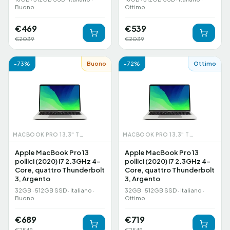
Buono
Ottimo
€
469
€
539
€
2039
€
2039
-
73
%
Buono
-
72
%
Ottimo
MACBOOK PRO 13.3" TOUCHBAR (2020)
MACBOOK PRO 13.3" TOUCHBAR (2020)
Apple MacBook Pro 13
Apple MacBook Pro 13
pollici (2020) i7 2.3GHz 4-
pollici (2020) i7 2.3GHz 4-
Core, quattro Thunderbolt
Core, quattro Thunderbolt
3, Argento
3, Argento
32GB · 512GB SSD · Italiano ·
32GB · 512GB SSD · Italiano ·
Buono
Ottimo
€
689
€
719
€
2549
€
2549