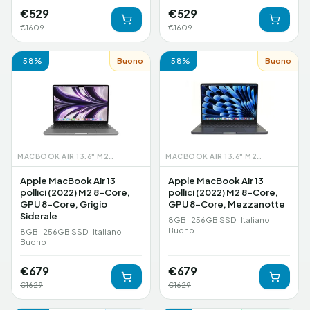
€
529
€
529
€
1609
€
1609
-
58
%
Buono
-
58
%
Buono
MACBOOK AIR 13.6" M2 (2022)
MACBOOK AIR 13.6" M2 (2022)
Apple MacBook Air 13
Apple MacBook Air 13
pollici (2022) M2 8-Core,
pollici (2022) M2 8-Core,
GPU 8-Core, Grigio
GPU 8-Core, Mezzanotte
Siderale
8GB · 256GB SSD · Italiano ·
Buono
8GB · 256GB SSD · Italiano ·
Buono
€
679
€
679
€
1629
€
1629