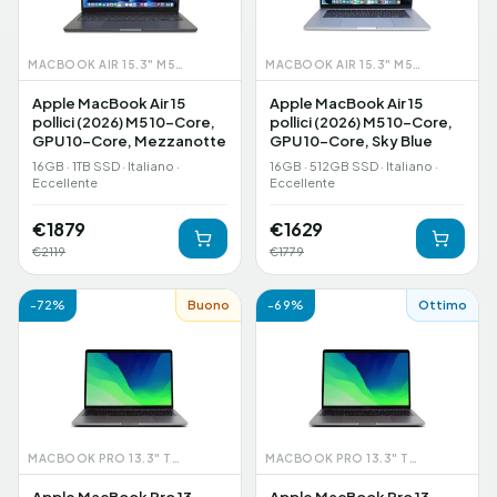
MACBOOK AIR 15.3" M5 (2026)
MACBOOK AIR 15.3" M5 (2026)
Apple MacBook Air 15
Apple MacBook Air 15
pollici (2026) M5 10-Core,
pollici (2026) M5 10-Core,
GPU 10-Core, Mezzanotte
GPU 10-Core, Sky Blue
16GB · 1TB SSD · Italiano ·
16GB · 512GB SSD · Italiano ·
Eccellente
Eccellente
€
1879
€
1629
€
2119
€
1779
-
72
%
Buono
-
69
%
Ottimo
MACBOOK PRO 13.3" TOUCHBAR (2020)
MACBOOK PRO 13.3" TOUCHBAR (2020)