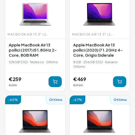
MACBOOK AIR 13.3" (2017)
MACBOOK AIR 13.3″ (2020)
Apple MacBook Air 13
Apple MacBook Air 13
pollici (2017) i5 1.8GHz 2-
pollici (2020) i7 1.2GHz 4-
Core, 8GB RAM
Core, Grigio Siderale
128GB SSD · Tedesco · Ottimo
8GB · 256GB SSD · Italiano ·
Ottimo
€
259
€
469
€
1119
€
1729
-
65
%
Ottimo
-
67
%
Ottimo