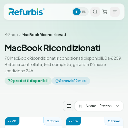
IT
EN
Shop
MacBook Ricondizionati
MacBook Ricondizionati
70 MacBook Ricondizionati ricondizionati disponibili. Da €259.
Batteria controllata, test completo, garanzia 12 mesi e
spedizione 24h.
70
prodotti disponibili
Garanzia 12 mesi
Nome + Prezzo
Prodotti MacBook Ricondizionati
-
77
%
Ottimo
-
73
%
Ottimo