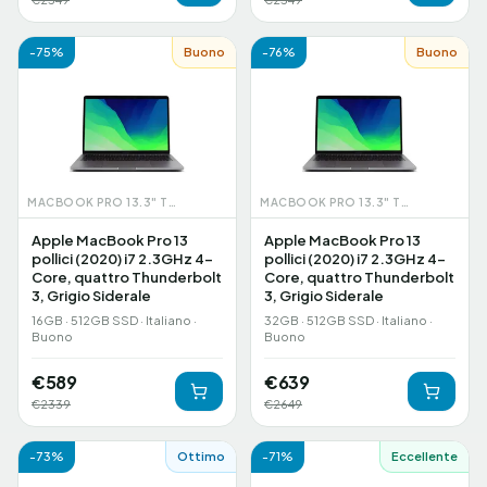
-
75
%
Buono
-
76
%
Buono
MACBOOK PRO 13.3" TOUCHBAR (2020)
MACBOOK PRO 13.3" TOUCHBAR (2020)
Apple MacBook Pro 13
Apple MacBook Pro 13
pollici (2020) i7 2.3GHz 4-
pollici (2020) i7 2.3GHz 4-
Core, quattro Thunderbolt
Core, quattro Thunderbolt
3, Grigio Siderale
3, Grigio Siderale
16GB · 512GB SSD · Italiano ·
32GB · 512GB SSD · Italiano ·
Buono
Buono
€
589
€
639
€
2339
€
2649
-
73
%
Ottimo
-
71
%
Eccellente