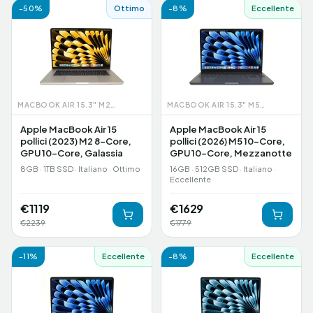
-
50
%
Ottimo
-
8
%
Eccellente
MACBOOK AIR 15.3" M2 (2023)
MACBOOK AIR 15.3" M5 (2026)
Apple MacBook Air 15
Apple MacBook Air 15
pollici (2023) M2 8-Core,
pollici (2026) M5 10-Core,
GPU 10-Core, Galassia
GPU 10-Core, Mezzanotte
8GB · 1TB SSD · Italiano · Ottimo
16GB · 512GB SSD · Italiano ·
Eccellente
€
1119
€
1629
€
2239
€
1779
-
11
%
Eccellente
-
8
%
Eccellente