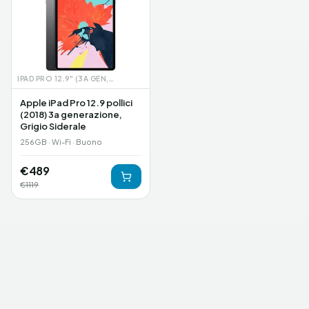
IPAD PRO 12.9" (3A GEN, 2018)
Apple iPad Pro 12.9 pollici
(2018) 3a generazione,
Grigio Siderale
256GB · Wi-Fi · Buono
€
489
€
1119