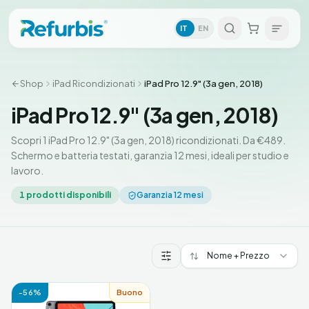
IT
EN
Shop
iPad Ricondizionati
iPad Pro 12.9" (3a gen, 2018)
iPad Pro 12.9" (3a gen, 2018)
Scopri 1 iPad Pro 12.9" (3a gen, 2018) ricondizionati. Da €489.
Schermo e batteria testati, garanzia 12 mesi, ideali per studio e
lavoro.
1
prodotti disponibili
Garanzia 12 mesi
Nome + Prezzo
Prodotti iPad Pro 12.9" (3a gen, 2018)
-
56
%
Buono